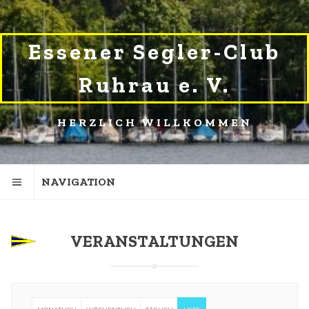
SKIP
SKIP
TO
TO
NAVIGATION
CONTENT
Essener Segler-Club
Ruhrau e. V.
HERZLICH WILLKOMMEN
NAVIGATION
VERANSTALTUNGEN