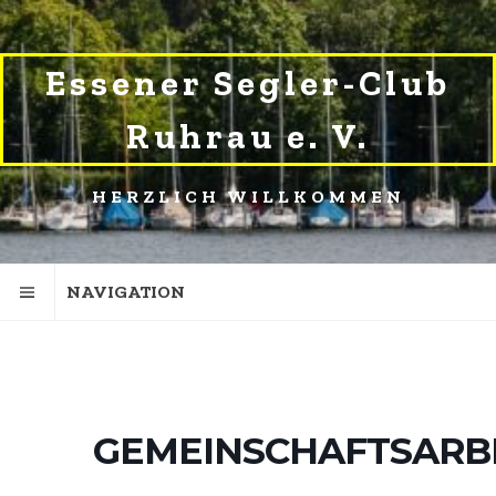
SKIP
SKIP
TO
TO
NAVIGATION
CONTENT
Essener Segler-Club
Ruhrau e. V.
HERZLICH WILLKOMMEN
NAVIGATION
GEMEINSCHAFTSARB